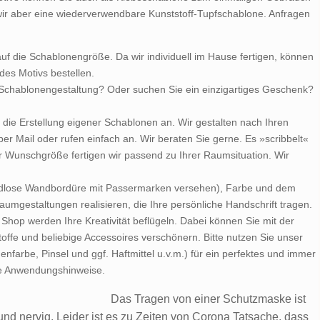
wir aber eine wiederverwendbare Kunststoff-Tupfschablone. Anfragen
f die Schablonengröße. Da wir individuell im Hause fertigen, können
des Motivs bestellen.
 Schablonengestaltung? Oder suchen Sie ein einzigartiges Geschenk?
r die Erstellung eigener Schablonen an. Wir gestalten nach Ihren
er Mail oder rufen einfach an. Wir beraten Sie gerne. Es »scribbelt«
er Wunschgröße fertigen wir passend zu Ihrer Raumsituation. Wir
endlose Wandbordüre mit Passermarken versehen), Farbe und dem
mgestaltungen realisieren, die Ihre persönliche Handschrift tragen.
Shop werden Ihre Kreativität beflügeln. Dabei können Sie mit der
offe und beliebige Accessoires verschönern. Bitte nutzen Sie unser
nfarbe, Pinsel und ggf. Haftmittel u.v.m.) für ein perfektes und immer
e Anwendungshinweise.
Das Tragen von einer Schutzmaske ist
nd nervig. Leider ist es zu Zeiten von Corona Tatsache, dass