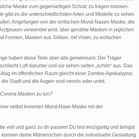
solche Maske zum gegenseitigen Schutz zu tragen müssen.
ile gibt es die unterschiedlichsten Arten und Modelle zu sehen
aufen. Angefangen von der einfachen Mund-Nasen-Maske, die
 Arztpraxen verwendet wird, über genähte Masken in jeglichen
d Formen, Masken aus Silikon, mit Visier, zu einfachen
nge haben diese Teile aber alle gemeinsam: Der Träger
chlecht Luft darunter und sie sehen selten „schön“ aus. Das
lltag im öffentlichen Raum gleicht einer Zombie-Apokalypse:
ie Stadt und die Augen sind nervös oder untot.
n Corona Masken zu tun?
iner selbst kreierten Mund-Nase-Maske mit der
ie voll und ganz zu dir passen! Du bist einzigartig und bringst
n können deine Mitmenschen durch die individuelle Gestaltung