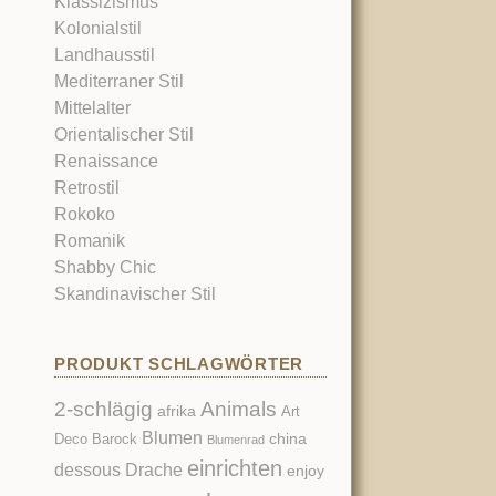
Klassizismus
Kolonialstil
Landhausstil
Mediterraner Stil
Mittelalter
Orientalischer Stil
Renaissance
Retrostil
Rokoko
Romanik
Shabby Chic
Skandinavischer Stil
PRODUKT SCHLAGWÖRTER
2-schlägig
Animals
afrika
Art
Blumen
china
Deco
Barock
Blumenrad
einrichten
dessous
Drache
enjoy