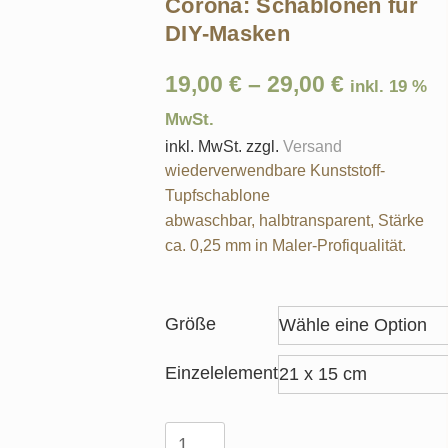
Corona: Schablonen für
DIY-Masken
19,00
€
–
29,00
€
inkl. 19 %
MwSt.
inkl. MwSt.
zzgl.
Versand
wiederverwendbare Kunststoff-
Tupfschablone
abwaschbar, halbtransparent, Stärke
ca. 0,25 mm in Maler-Profiqualität.
Größe
Einzelelement
Corona: