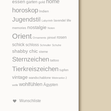
home
essen
garten
gold
horoskop
Indien
Jugendstil
life
lavendel
Labyrinth
nostalgie
memories
Noten
Orient
rosen
pinsel
Ornaments
schick
schloss
Schnuller
Schuhe
shabby chic
sterne
Sternzeichen
tattoo
Tierkreiszeichen
tupfen
vintage
wandschablone
Weinranke 2
wohlfühlen
Ägypten
welle
Wunschliste