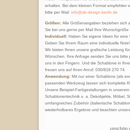
erhalten. Bei dem kleinen Format empfehlen 
bitte per Mail:
info@ab-design-berlin.de
Größen:
Alle Größenangaben beziehen sich au
Sie bei uns gerne per Mail Ihre Wunschgröße 
Individuell:
Haben Sie eigene Ideen für eine
Geben Sie Ihrem Raum eine individuelle Note!
Wir bieten Ihnen unsere grafische Leistung fü
Wünschen. Ihre Anfrage senden Sie uns bitte p
uns in den Fingern. Und die Schablone in Ihr
freuen uns auf Ihren Anruf: 030/818 270 74.
Anwendung:
Mit nur einer Schablone (als 
passenden Werkzeug lassen sich komplette Rau
Unsere Beispiel-Farbgestaltungen in unserem 
Schablonentechnik u. a. Dekobjekte, Möbel, St
umfangreiches Zubehör (italienische Schablone
wiederholbares Ergebnis und beachten unser
unschön u