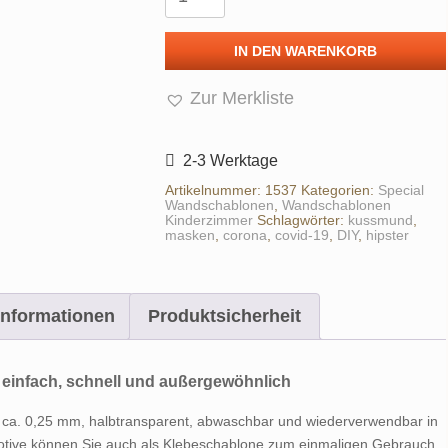
Schablonen
für
IN DEN WARENKORB
DIY-
Masken
Zur Merkliste
Menge
2-3 Werktage
Artikelnummer:
1537
Kategorien:
Special
Wandschablonen
,
Wandschablonen
Kinderzimmer
Schlagwörter:
kussmund
,
masken
,
corona
,
covid-19
,
DIY
,
hipster
Informationen
Produktsicherheit
einfach, schnell und außergewöhnlich
 ca. 0,25 mm, halbtransparent, abwaschbar und wiederverwendbar in
nmotive können Sie auch als Klebeschablone zum einmaligen Gebrauch