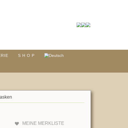
ERIE
S H O P
Masken
MEINE MERKLISTE